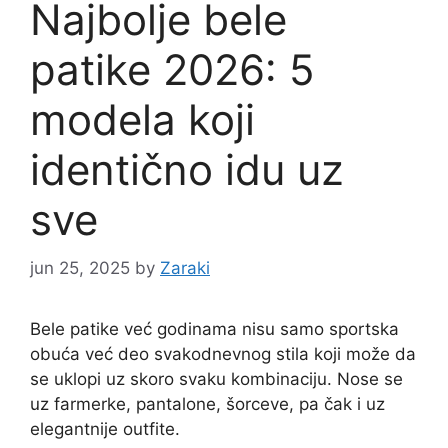
Najbolje bele
patike 2026: 5
modela koji
identično idu uz
sve
jun 25, 2025
by
Zaraki
Bele patike već godinama nisu samo sportska
obuća već deo svakodnevnog stila koji može da
se uklopi uz skoro svaku kombinaciju. Nose se
uz farmerke, pantalone, šorceve, pa čak i uz
elegantnije outfite.