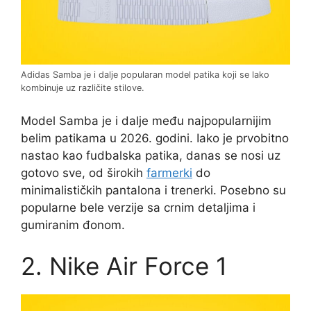
Adidas Samba je i dalje popularan model patika koji se lako
kombinuje uz različite stilove.
Model Samba je i dalje među najpopularnijim
belim patikama u 2026. godini. Iako je prvobitno
nastao kao fudbalska patika, danas se nosi uz
gotovo sve, od širokih
farmerki
do
minimalističkih pantalona i trenerki. Posebno su
popularne bele verzije sa crnim detaljima i
gumiranim đonom.
2. Nike Air Force 1