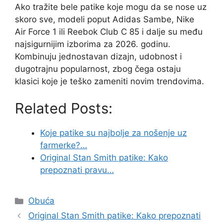
Ako tražite bele patike koje mogu da se nose uz
skoro sve, modeli poput Adidas Sambe, Nike
Air Force 1 ili Reebok Club C 85 i dalje su među
najsigurnijim izborima za 2026. godinu.
Kombinuju jednostavan dizajn, udobnost i
dugotrajnu popularnost, zbog čega ostaju
klasici koje je teško zameniti novim trendovima.
Related Posts:
Koje patike su najbolje za nošenje uz
farmerke?…
Original Stan Smith patike: Kako
prepoznati pravu…
Categories
Obuća
Original Stan Smith patike: Kako prepoznati