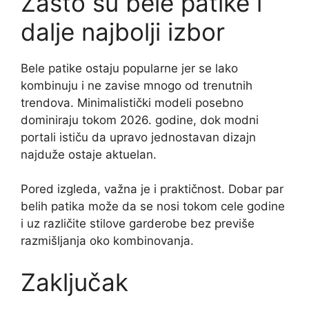
Zašto su bele patike i
dalje najbolji izbor
Bele patike ostaju popularne jer se lako
kombinuju i ne zavise mnogo od trenutnih
trendova. Minimalistički modeli posebno
dominiraju tokom 2026. godine, dok modni
portali ističu da upravo jednostavan dizajn
najduže ostaje aktuelan.
Pored izgleda, važna je i praktičnost. Dobar par
belih patika može da se nosi tokom cele godine
i uz različite stilove garderobe bez previše
razmišljanja oko kombinovanja.
Zaključak